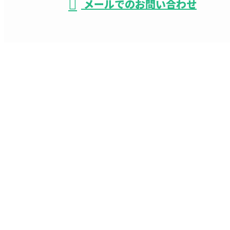
メールでのお問い合わせ
ホーム
業務案内
施工実績
求人募集
会社概要
ブログ
サイトマップ
お問い合わせ
株式会社祐栄電設
〒230-0048
神奈川県横浜市鶴見区本町通4-170-19
Googleマップで確認する